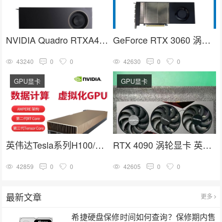
NVIDIA Quadro RTXA4000 16G GDDR6人工智能GPU专业图形显卡
GeForce RTX 3060 涡轮显卡 英伟达30系列 NVIDIA GPU卡
43240
0
0
42630
0
0
GPU显卡
GPU显卡
英伟达Tesla系列H100/A100/V100/A40计算加速高端GPU推理训练显卡
RTX 4090 涡轮显卡 英伟达4090系列 深度学习 GPU加速卡
42859
0
0
42605
0
0
最新文章
更多
希捷硬盘保修时间如何查询？保修期内售